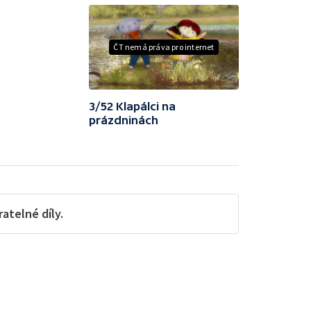
ČT nemá práva pro internet
3/52 Klapálci na
prázdninách
telné díly.