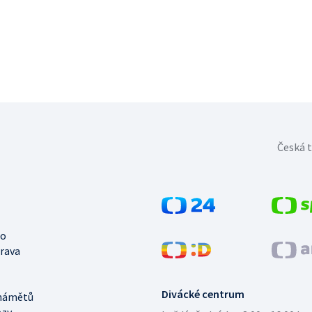
Česká t
no
trava
Divácké centrum
námětů