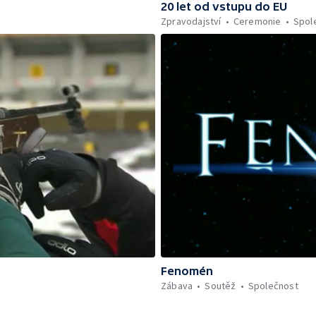
20 let od vstupu do EU
Zpravodajství
Ceremonie
Spol
Fenomén
Zábava
Soutěž
Společnost