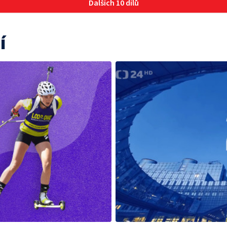
Dalších 10 dílů
í