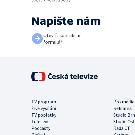
Sport
Vodní sporty
Napište nám
Otevřít kontaktní
formulář
TV program
Pro média
Živé vysílání
Reklama
TV poplatky
Studio Br
Teletext
Studio Os
Podcasty
Rada ČT
Počasí
Kariéra