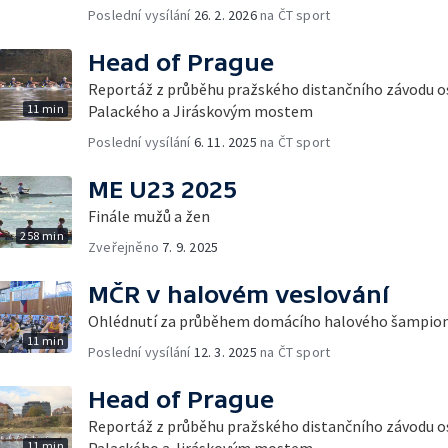
Poslední vysílání
26. 2. 2026
na ČT sport
Head of Prague
Reportáž z průběhu pražského distančního závodu o
11 min
Palackého a Jiráskovým mostem
Poslední vysílání
6. 11. 2025
na ČT sport
ME U23 2025
Finále mužů a žen
258 min
Zveřejněno
7. 9. 2025
MČR v halovém veslování
Ohlédnutí za průběhem domácího halového šampion
11 min
Poslední vysílání
12. 3. 2025
na ČT sport
Head of Prague
Reportáž z průběhu pražského distančního závodu o
11 min
Palackého a Jiráskovým mostem