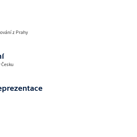
ování z Prahy
ní
v Česku
reprezentace