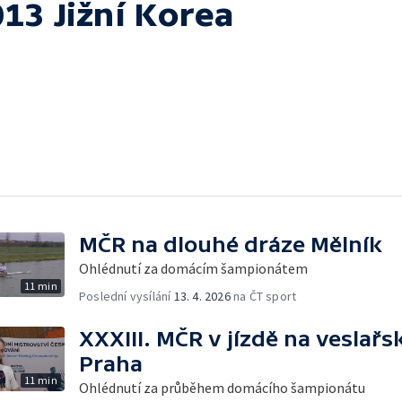
13 Jižní Korea
MČR na dlouhé dráze Mělník
Ohlédnutí za domácím šampionátem
11 min
Poslední vysílání
13. 4. 2026
na ČT sport
XXXIII. MČR v jízdě na veslař
Praha
11 min
Ohlédnutí za průběhem domácího šampionátu