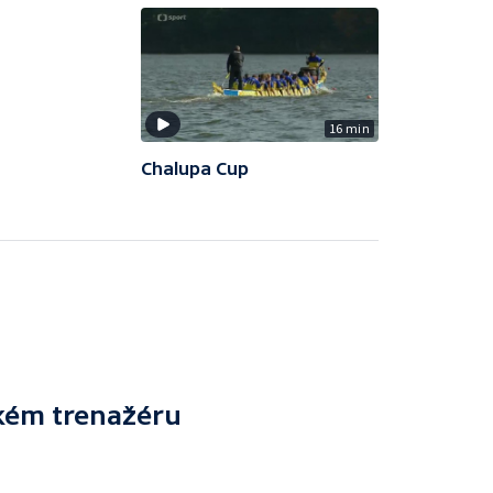
16 min
Chalupa Cup
ském trenažéru