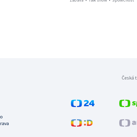
Zábava
Talk show
Společnost
Česká t
no
trava