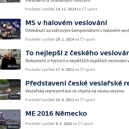
Poslední vysílání
14. 11. 2024
na ČT sport
MS v halovém veslování
Ohlédnutí za světovým šampionátem v halovém vesl
16 min
Poslední vysílání
29. 2. 2024
na ČT sport
To nejlepší z českého veslová
Dokument o historii a největších úspěších veslování 
46 min
Poslední vysílání
17. 6. 2022
na ČT sport
Představení české veslařské 
Veslařská reprezentace se chystá na novou sezonu
9 min
Poslední vysílání
18. 6. 2022
na ČT sport
ME 2016 Německo
Poslední vysílání
8. 5. 2016
na ČT sport
55 min