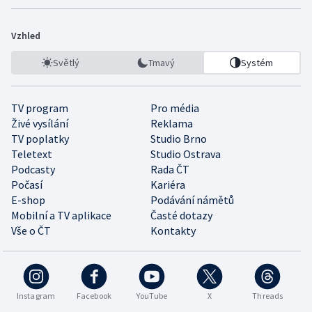
Vzhled
Světlý
Tmavý
Systém
TV program
Pro média
Živé vysílání
Reklama
TV poplatky
Studio Brno
Teletext
Studio Ostrava
Podcasty
Rada ČT
Počasí
Kariéra
E-shop
Podávání námětů
Mobilní a TV aplikace
Časté dotazy
Vše o ČT
Kontakty
Instagram
Facebook
YouTube
X
Threads