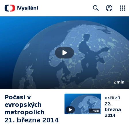
Close
Search
2 min
Počasí v
Další díl
evropských
22.
března
metropolích
1 min
2014
21. března 2014