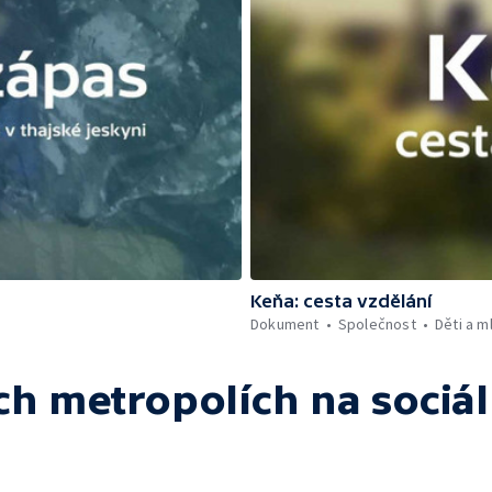
Keňa: cesta vzdělání
Dokument
Společnost
Děti a m
ch metropolích
na sociál