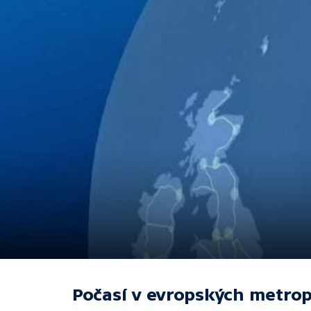
Počasí v evropských metrop