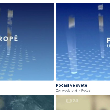
Počasí ve světě
Zpravodajství
Počasí