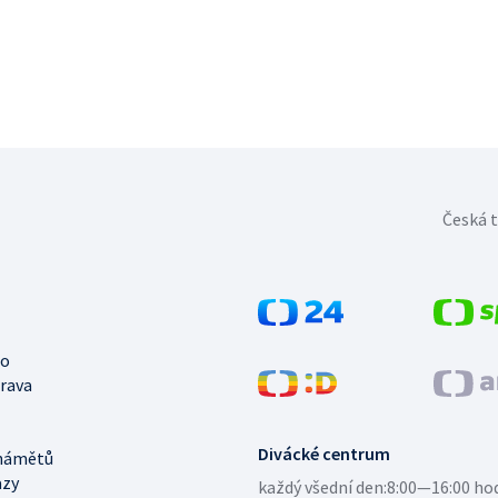
Česká t
no
trava
Divácké centrum
námětů
azy
každý všední den:
8:00—16:00 ho