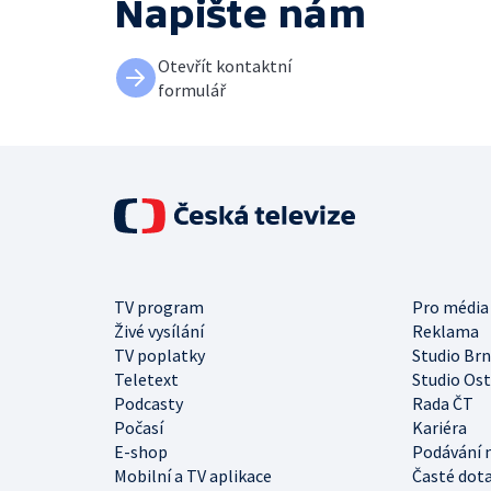
Napište nám
Otevřít kontaktní
formulář
TV program
Pro média
Živé vysílání
Reklama
TV poplatky
Studio Br
Teletext
Studio Os
Podcasty
Rada ČT
Počasí
Kariéra
E-shop
Podávání 
Mobilní a TV aplikace
Časté dot