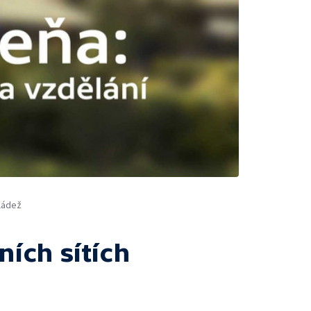
ládež
ních sítích