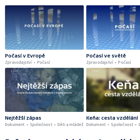
Počasí v Evropě
Počasí ve světě
Zpravodajství
Počasí
Zpravodajství
Počasí
Nejtěžší zápas
Keňa: cesta vzdělání
Dokument
Společnost
Děti a mládež
Dokument
Společnost