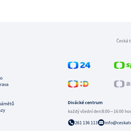
Česká t
no
trava
Divácké centrum
námětů
azy
každý všední den:
8:00—16:00 ho
261 136 113
info@ceskate