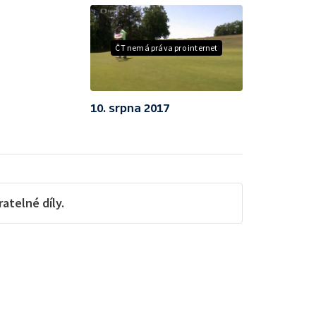
ČT nemá práva pro internet
10. srpna 2017
telné díly.