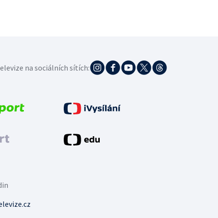
elevize na sociálních sítích:
din
levize.cz