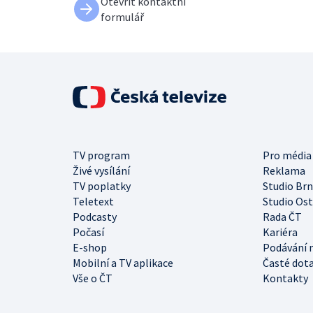
Otevřít kontaktní
formulář
TV program
Pro média
Živé vysílání
Reklama
TV poplatky
Studio Br
Teletext
Studio Os
Podcasty
Rada ČT
Počasí
Kariéra
E-shop
Podávání 
Mobilní a TV aplikace
Časté dot
Vše o ČT
Kontakty