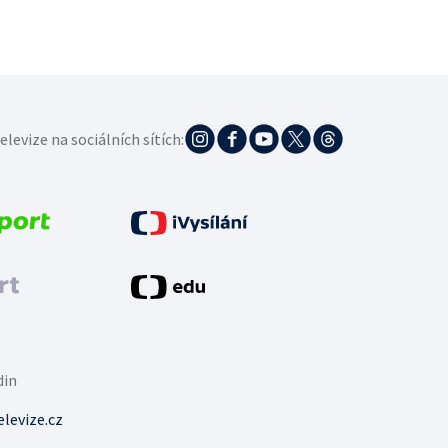
elevize na sociálních sítích:
din
levize.cz