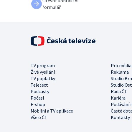
Otevřít kontaktní
formulář
TV program
Pro média
Živé vysílání
Reklama
TV poplatky
Studio Br
Teletext
Studio Os
Podcasty
Rada ČT
Počasí
Kariéra
E-shop
Podávání 
Mobilní a TV aplikace
Časté dot
Vše o ČT
Kontakty