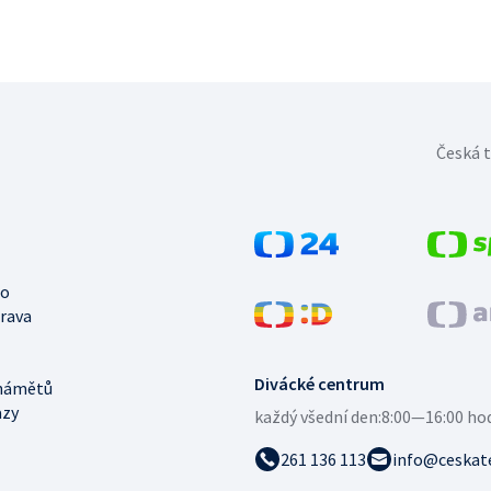
Česká t
no
trava
Divácké centrum
námětů
azy
každý všední den:
8:00—16:00 ho
261 136 113
info@ceskate