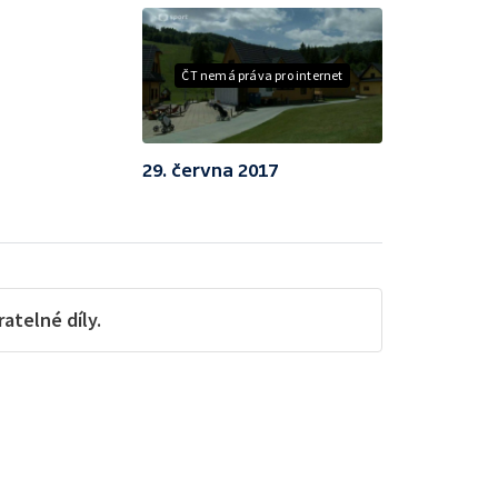
ČT nemá práva pro internet
29. června 2017
telné díly.