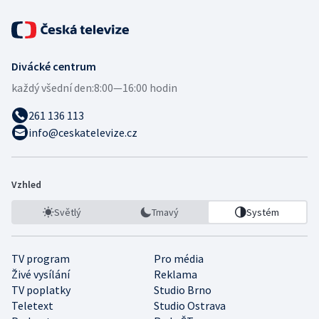
Divácké centrum
každý všední den:
8:00—16:00 hodin
261 136 113
info@ceskatelevize.cz
Vzhled
Světlý
Tmavý
Systém
TV program
Pro média
Živé vysílání
Reklama
TV poplatky
Studio Brno
Teletext
Studio Ostrava