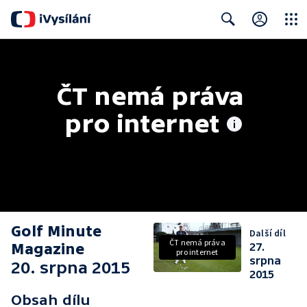
Close
Search
ČT nemá práva 
pro internet
Golf Minute
Další díl
ČT nemá práva
Magazine
27.
pro internet
srpna
20. srpna 2015
2015
Obsah dílu