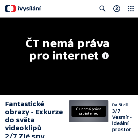
Close
Search
ČT nemá práva 
pro internet
Fantastické
Další díl
ČT nemá práva
obrazy - Exkurze
3/7
pro internet
Vesmír -
do světa
ideální
videoklipů
prostor
2/7 Zlé sny