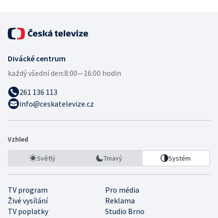
Divácké centrum
každý všední den:
8:00—16:00 hodin
261 136 113
info@ceskatelevize.cz
Vzhled
Světlý
Tmavý
Systém
TV program
Pro média
Živé vysílání
Reklama
TV poplatky
Studio Brno