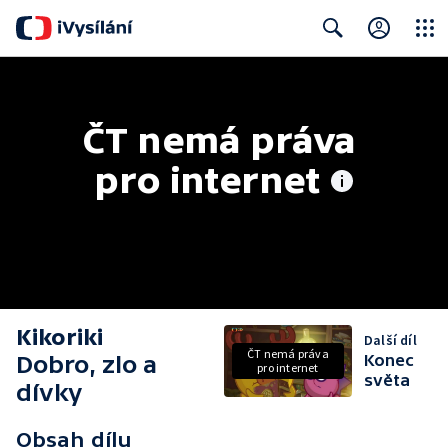
Close
Search
ČT nemá práva 
pro internet
Kikoriki
Další díl
ČT nemá práva
Dobro, zlo a
Konec
pro internet
světa
dívky
Obsah dílu