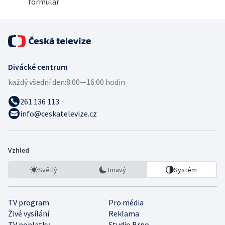
formulář
Divácké centrum
každý všední den:
8:00—16:00 hodin
261 136 113
info@ceskatelevize.cz
Vzhled
Světlý
Tmavý
Systém
TV program
Pro média
Živé vysílání
Reklama
TV poplatky
Studio Brno