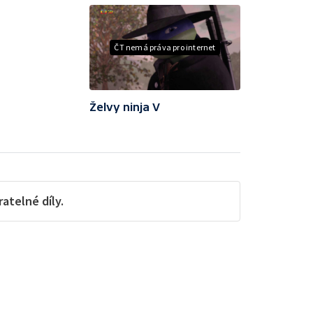
ČT nemá práva pro internet
Želvy ninja V
telné díly.