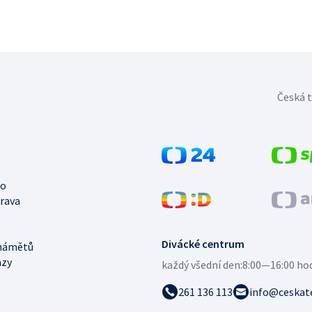
Česká t
no
trava
Divácké centrum
námětů
azy
každý všední den:
8:00—16:00 ho
261 136 113
info@ceskate