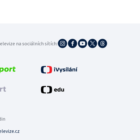
elevize na sociálních sítích:
din
levize.cz