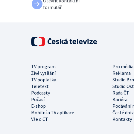
Otevřít kontaktní
formulář
TV program
Pro média
Živé vysílání
Reklama
TV poplatky
Studio Br
Teletext
Studio Os
Podcasty
Rada ČT
Počasí
Kariéra
E-shop
Podávání 
Mobilní a TV aplikace
Časté dot
Vše o ČT
Kontakty