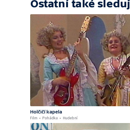
Ostatní také sleduj
Holčičí kapela
Film
Pohádka
Hudební