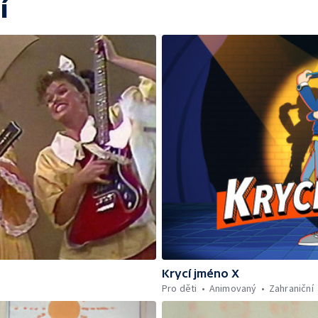
í
Krycí jméno X
Pro děti
Animovaný
Zahraniční