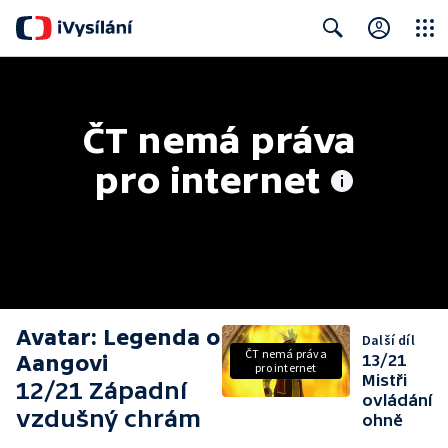
Close
Search
ČT nemá práva 
pro internet
Avatar: Legenda o
Další díl
ČT nemá práva
Aangovi
13/21
pro internet
Mistři
12/21 Západní
ovládání
vzdušný chrám
ohně