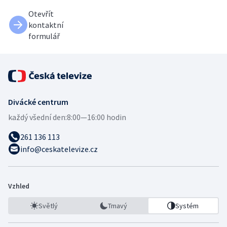
Otevřít
kontaktní
formulář
Divácké centrum
každý všední den:
8:00—16:00 hodin
261 136 113
info@ceskatelevize.cz
Vzhled
Světlý
Tmavý
Systém