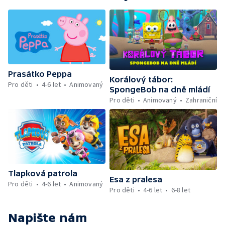
Prasátko Peppa
Korálový tábor:
Pro děti
4-6 let
Animovaný
SpongeBob na dně mládí
Pro děti
Animovaný
Zahraniční
Tlapková patrola
Esa z pralesa
Pro děti
4-6 let
Animovaný
Pro děti
4-6 let
6-8 let
Napište nám