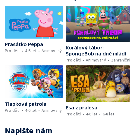
Prasátko Peppa
Korálový tábor:
Pro děti
4-6 let
Animovaný
SpongeBob na dně mládí
Pro děti
Animovaný
Zahraniční
Tlapková patrola
Esa z pralesa
Pro děti
4-6 let
Animovaný
Pro děti
4-6 let
6-8 let
Napište nám