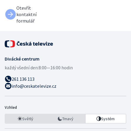
Otevřít
kontaktní
formulář
Divácké centrum
každý všední den:
8:00—16:00 hodin
261 136 113
info@ceskatelevize.cz
Vzhled
Světlý
Tmavý
Systém