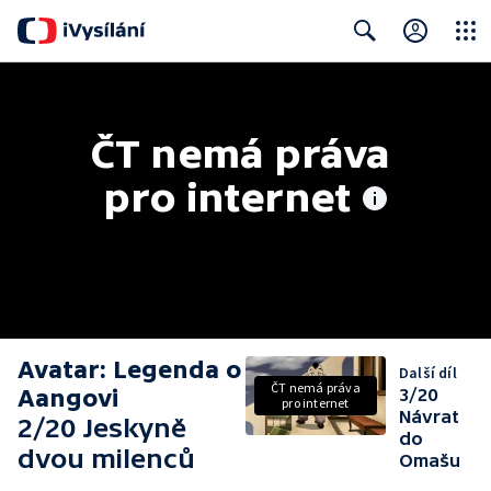
Close
Search
ČT nemá práva 
pro internet
Avatar: Legenda o
Další díl
ČT nemá práva
Aangovi
3/20
pro internet
Návrat
2/20 Jeskyně
do
dvou milenců
Omašu