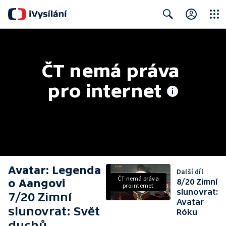
Close
Search
ČT nemá práva 
pro internet
Avatar: Legenda
Další díl
ČT nemá práva
o Aangovi
8/20 Zimní
pro internet
slunovrat:
7/20 Zimní
Avatar
slunovrat: Svět
Róku
duchů