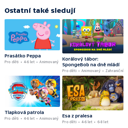
Ostatní také sledují
Prasátko Peppa
Korálový tábor:
Pro děti
4-6 let
Animovaný
SpongeBob na dně mládí
Pro děti
Animovaný
Zahraniční
Tlapková patrola
Esa z pralesa
Pro děti
4-6 let
Animovaný
Pro děti
4-6 let
6-8 let