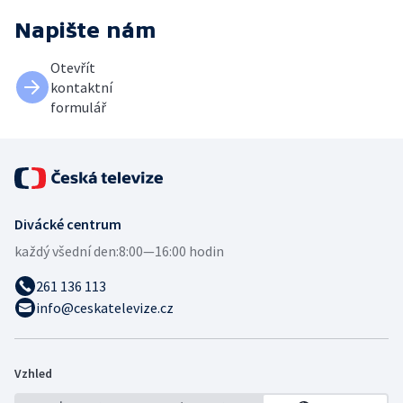
Napište nám
Otevřít
kontaktní
formulář
Divácké centrum
každý všední den:
8:00—16:00 hodin
261 136 113
info@ceskatelevize.cz
Vzhled