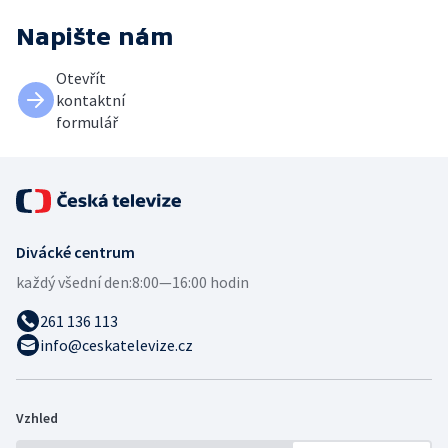
Napište nám
Otevřít
kontaktní
formulář
Divácké centrum
každý všední den:
8:00—16:00 hodin
261 136 113
info@ceskatelevize.cz
Vzhled