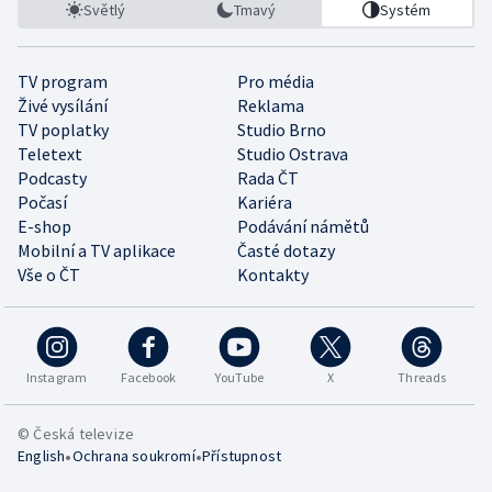
Světlý
Tmavý
Systém
TV program
Pro média
Živé vysílání
Reklama
TV poplatky
Studio Brno
Teletext
Studio Ostrava
Podcasty
Rada ČT
Počasí
Kariéra
E-shop
Podávání námětů
Mobilní a TV aplikace
Časté dotazy
Vše o ČT
Kontakty
Instagram
Facebook
YouTube
X
Threads
© Česká televize
•
•
English
Ochrana soukromí
Přístupnost