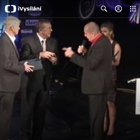
Close
Search