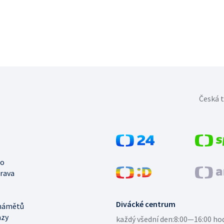
Česká t
no
trava
Divácké centrum
námětů
azy
každý všední den:
8:00—16:00 ho