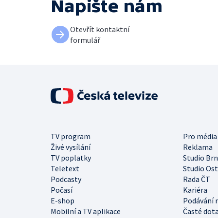
Napište nám
Otevřít kontaktní
formulář
TV program
Pro média
Živé vysílání
Reklama
TV poplatky
Studio Br
Teletext
Studio Os
Podcasty
Rada ČT
Počasí
Kariéra
E-shop
Podávání 
Mobilní a TV aplikace
Časté dot