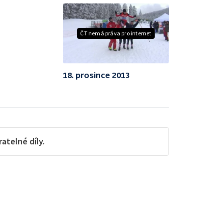
ČT nemá práva pro internet
18. prosince 2013
telné díly.