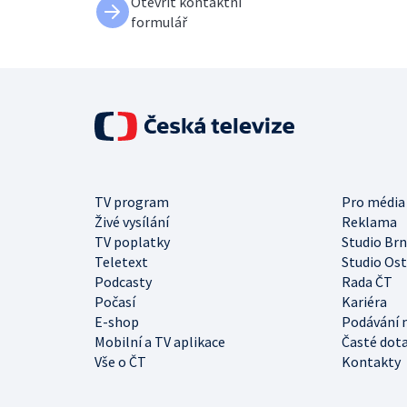
Otevřít kontaktní
formulář
TV program
Pro média
Živé vysílání
Reklama
TV poplatky
Studio Br
Teletext
Studio Os
Podcasty
Rada ČT
Počasí
Kariéra
E-shop
Podávání 
Mobilní a TV aplikace
Časté dot
Vše o ČT
Kontakty