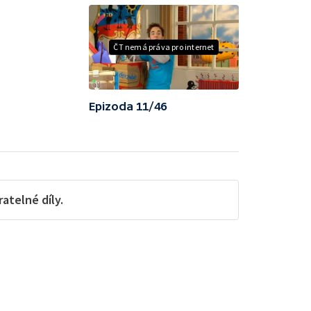
ČT nemá práva pro internet
Epizoda 11/46
telné díly.