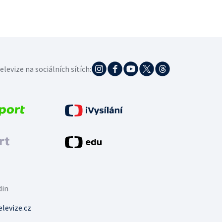
elevize na sociálních sítích:
din
levize.cz