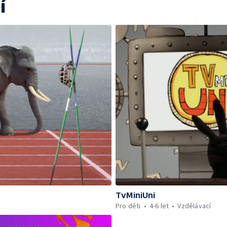
í
TvMiniUni
Pro děti
4-6 let
Vzdělávací