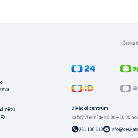
Česká t
no
trava
Divácké centrum
námětů
azy
každý všední den:
8:00—16:00 ho
261 136 113
info@ceskate