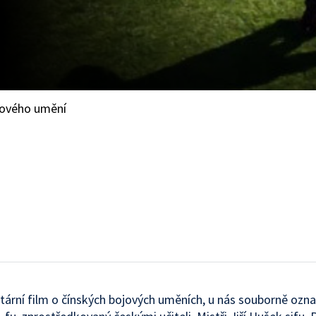
ojového umění
rní film o čínských bojových uměních, u nás souborně ozn