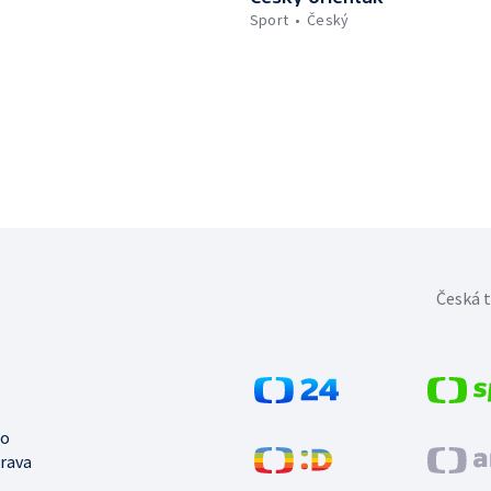
Sport
Český
Česká t
no
trava