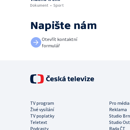
Dokument
Sport
Napište nám
Otevřít kontaktní
formulář
TV program
Pro média
Živé vysílání
Reklama
TV poplatky
Studio Br
Teletext
Studio Os
Podcasty
Rada ČT