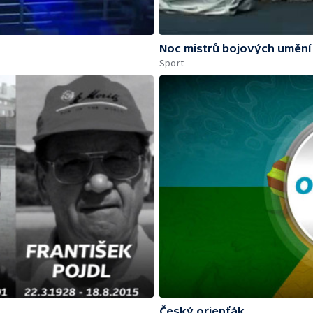
Noc mistrů bojových umění
Sport
Český orienťák