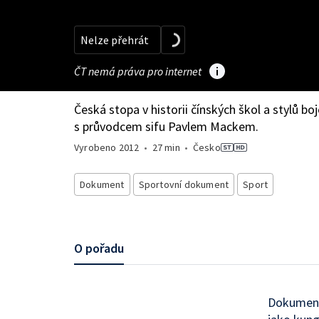
Nelze přehrát
ČT nemá práva pro internet
Česká stopa v historii čínských škol a stylů b
s průvodcem sifu Pavlem Mackem.
Vyrobeno
2012
•
27 min
•
Česko
Dokument
Sportovní dokument
Sport
O pořadu
Dokumentá