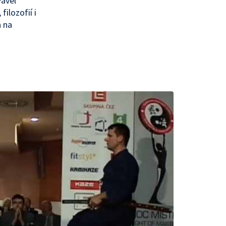
Pavel
ilozofií i
a na