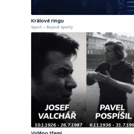
Králové ringu
Sport
Bojové sporty
Viděno třemi