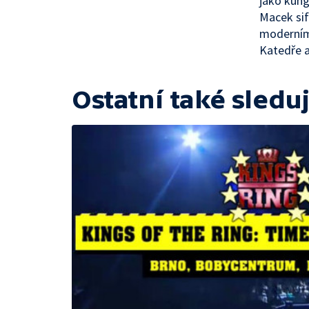
jako kung
Macek sif
moderním 
Katedře a
Ostatní také sleduj