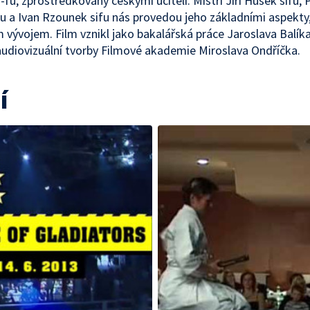
-fu, zprostředkovaný českými učiteli. Mistři Jiří Hušek sifu, 
u a Ivan Rzounek sifu nás provedou jeho základními aspekty, f
vývojem. Film vznikl jako bakalářská práce Jaroslava Balík
udiovizuální tvorby Filmové akademie Miroslava Ondříčka.
í