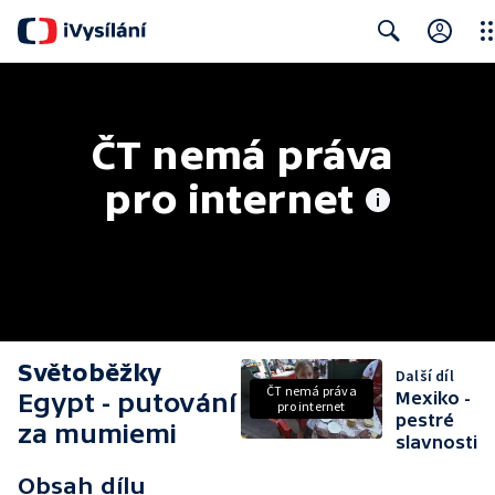
Clo
Search
ČT nemá práva 
pro internet
Světoběžky
Další díl
ČT nemá práva
Egypt - putování
Mexiko -
pro internet
pestré
za mumiemi
slavnosti
Obsah dílu