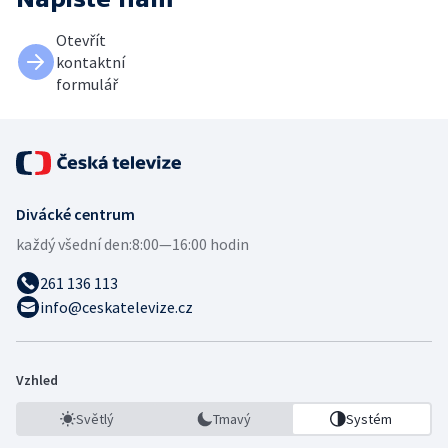
Otevřít
kontaktní
formulář
Divácké centrum
každý všední den:
8:00—16:00 hodin
261 136 113
info@ceskatelevize.cz
Vzhled
Světlý
Tmavý
Systém