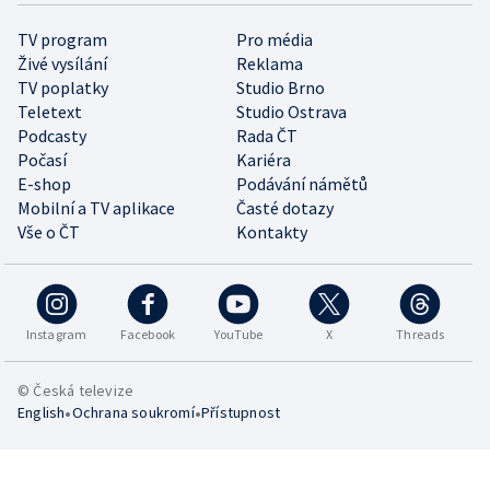
TV program
Pro média
Živé vysílání
Reklama
TV poplatky
Studio Brno
Teletext
Studio Ostrava
Podcasty
Rada ČT
Počasí
Kariéra
E-shop
Podávání námětů
Mobilní a TV aplikace
Časté dotazy
Vše o ČT
Kontakty
Instagram
Facebook
YouTube
X
Threads
© Česká televize
•
•
English
Ochrana soukromí
Přístupnost