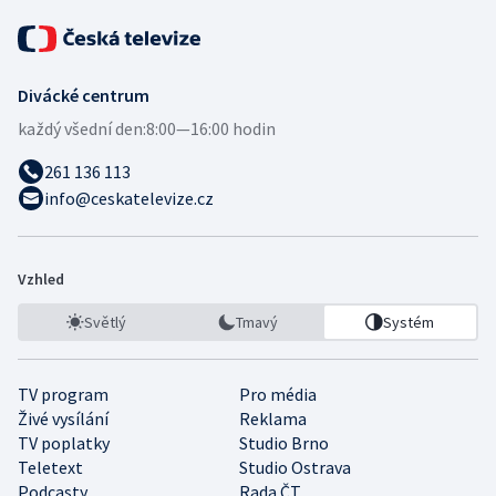
Divácké centrum
každý všední den:
8:00—16:00 hodin
261 136 113
info@ceskatelevize.cz
Vzhled
Světlý
Tmavý
Systém
TV program
Pro média
Živé vysílání
Reklama
TV poplatky
Studio Brno
Teletext
Studio Ostrava
Podcasty
Rada ČT