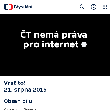
Close
Search
ČT nemá práva 
pro internet
Vrať to!
21. srpna 2015
Obsah dílu
Vyrobeno
•
Spojené