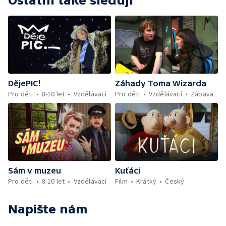
Ostatní také sledují
DějePIC!
Záhady Toma Wizarda
Pro děti
8-10 let
Vzdělávací
Pro děti
Vzdělávací
Zábava
Sám v muzeu
Kuťáci
Pro děti
8-10 let
Vzdělávací
Film
Krátký
Český
Napište nám