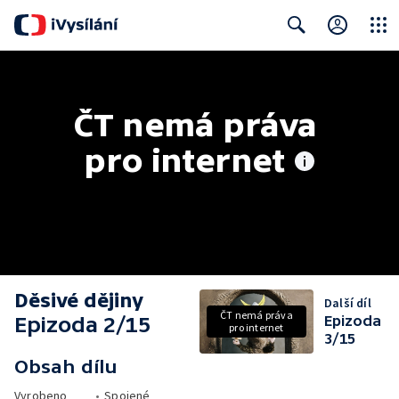
Close
Search
ČT nemá práva 
pro internet
Děsivé dějiny
Další díl
ČT nemá práva
Epizoda 2/15
Epizoda
pro internet
3/15
Obsah dílu
Vyrobeno
•
Spojené