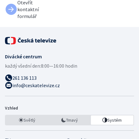
Otevřít
kontaktní
formulář
Divácké centrum
každý všední den:
8:00—16:00 hodin
261 136 113
info@ceskatelevize.cz
Vzhled
Světlý
Tmavý
Systém