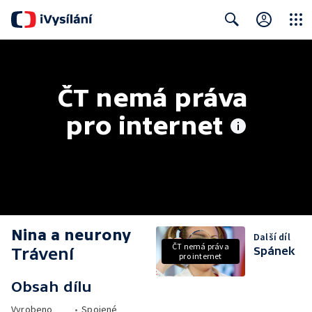
Close
Search
ČT nemá práva 
pro internet
Nina a neurony
Další díl
ČT nemá práva
Trávení
Spánek
pro internet
Obsah dílu
Vyrobeno
•
Spojené