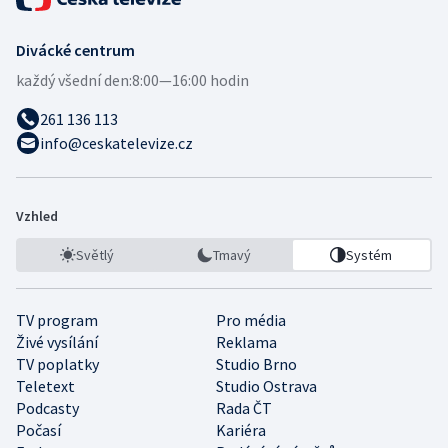
Divácké centrum
každý všední den:
8:00—16:00 hodin
261 136 113
info@ceskatelevize.cz
Vzhled
Světlý
Tmavý
Systém
TV program
Pro média
Živé vysílání
Reklama
TV poplatky
Studio Brno
Teletext
Studio Ostrava
Podcasty
Rada ČT
Počasí
Kariéra