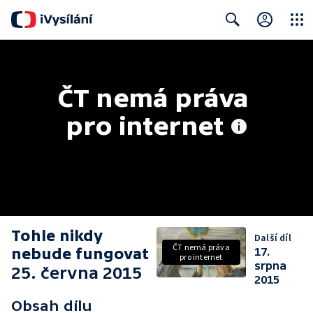
Close
Search
ČT nemá práva 
pro internet
Tohle nikdy
Další díl
ČT nemá práva
nebude fungovat
17.
pro internet
srpna
25. června 2015
2015
Obsah dílu