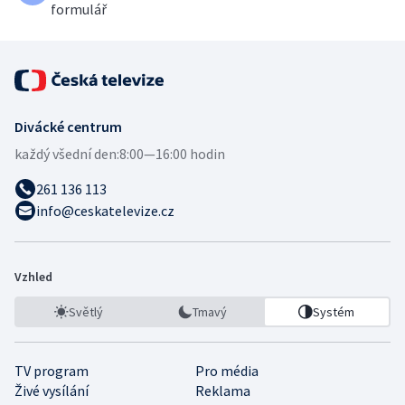
formulář
Divácké centrum
každý všední den:
8:00—16:00 hodin
261 136 113
info@ceskatelevize.cz
Vzhled
Světlý
Tmavý
Systém
TV program
Pro média
Živé vysílání
Reklama