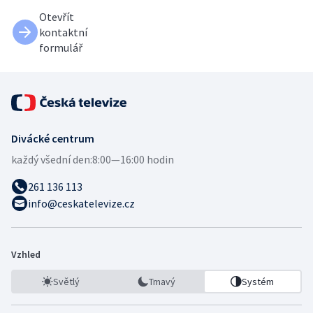
Otevřít
kontaktní
formulář
Divácké centrum
každý všední den:
8:00—16:00 hodin
261 136 113
info@ceskatelevize.cz
Vzhled
Světlý
Tmavý
Systém