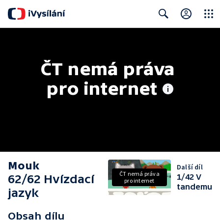
Close
Search
ČT nemá práva 
pro internet
Mouk
Další díl
ČT nemá práva
62/62 Hvízdací
1/42 V
pro internet
tandemu
jazyk
Obsah dílu