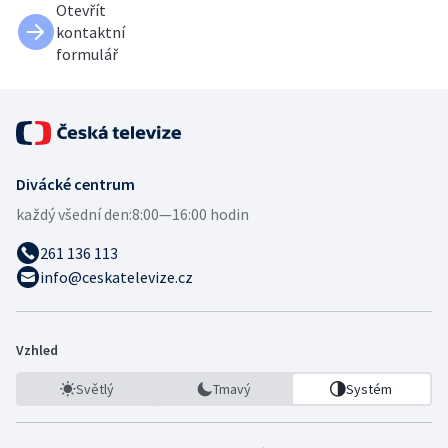
Otevřít
kontaktní
formulář
Divácké centrum
každý všední den:
8:00—16:00 hodin
261 136 113
info@ceskatelevize.cz
Vzhled
Světlý
Tmavý
Systém