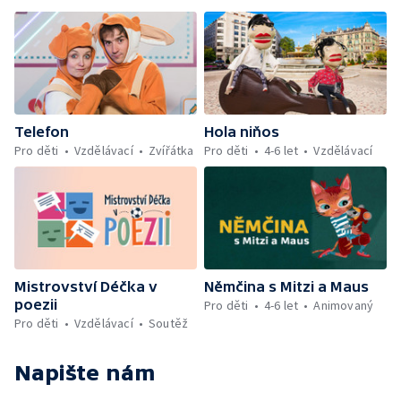
Telefon
Hola niňos
Pro děti
Vzdělávací
Zvířátka
Pro děti
4-6 let
Vzdělávací
Mistrovství Déčka v
Němčina s Mitzi a Maus
poezii
Pro děti
4-6 let
Animovaný
Pro děti
Vzdělávací
Soutěž
Napište nám