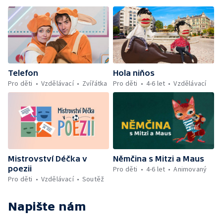
Telefon
Hola niňos
Pro děti
Vzdělávací
Zvířátka
Pro děti
4-6 let
Vzdělávací
Mistrovství Déčka v
Němčina s Mitzi a Maus
poezii
Pro děti
4-6 let
Animovaný
Pro děti
Vzdělávací
Soutěž
Napište nám