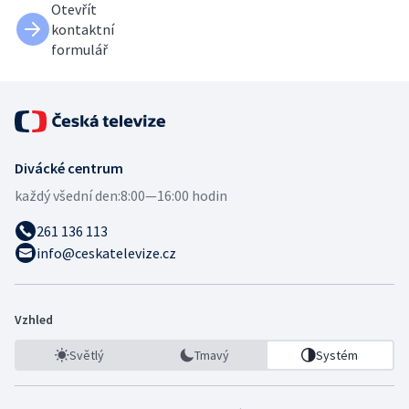
Otevřít
kontaktní
formulář
Divácké centrum
každý všední den:
8:00—16:00 hodin
261 136 113
info@ceskatelevize.cz
Vzhled
Světlý
Tmavý
Systém