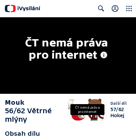
Close
Search
ČT nemá práva 
pro internet
Mouk
Další díl
ČT nemá práva
56/62 Větrné
57/62
pro internet
Hokej
mlýny
Obsah dílu