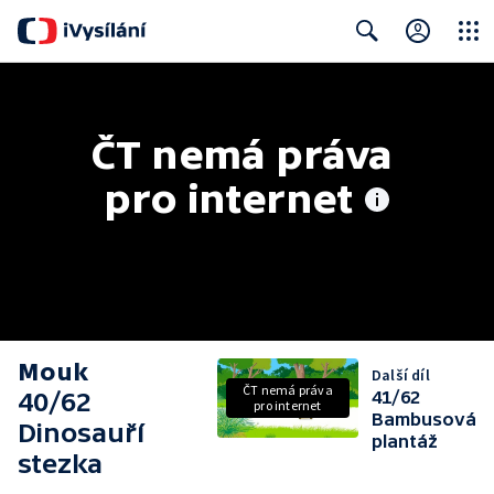
Close
Search
ČT nemá práva 
pro internet
Mouk
Další díl
ČT nemá práva
40/62
41/62
pro internet
Bambusová
Dinosauří
plantáž
stezka