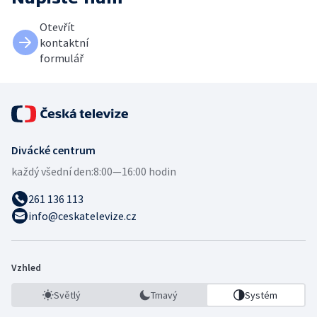
Otevřít
kontaktní
formulář
Divácké centrum
každý všední den:
8:00—16:00 hodin
261 136 113
info@ceskatelevize.cz
Vzhled
Světlý
Tmavý
Systém