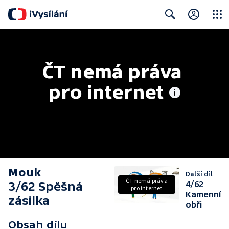
Close
Search
ČT nemá práva 
pro internet
Mouk
Další díl
ČT nemá práva
3/62 Spěšná
4/62
pro internet
Kamenní
zásilka
obři
Obsah dílu