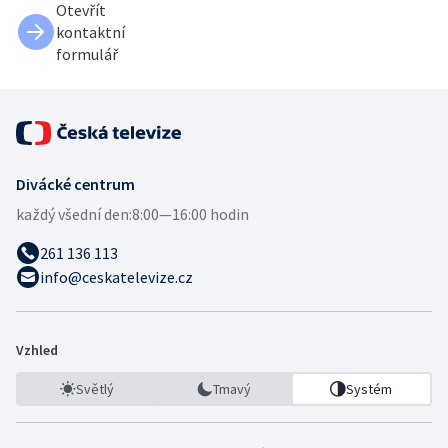
Otevřít
kontaktní
formulář
Divácké centrum
každý všední den:
8:00—16:00 hodin
261 136 113
info@ceskatelevize.cz
Vzhled
Světlý
Tmavý
Systém