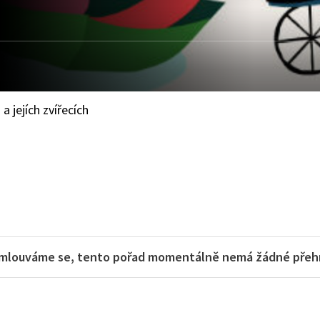
 jejích zvířecích
mlouváme se, tento pořad momentálně nemá žádné přehra