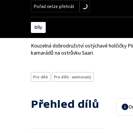
Pořad nelze přehrát
Díly
Kouzelná dobrodružství ostýchavé holčičky Pii a
kamarádů na ostrůvku Saari.
Pro děti
Pro děti - animovaný
Přehled dílů
O