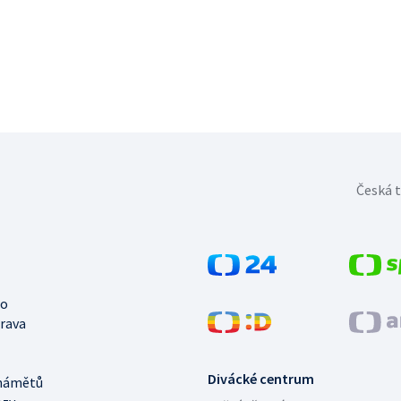
Česká t
no
trava
Divácké centrum
námětů