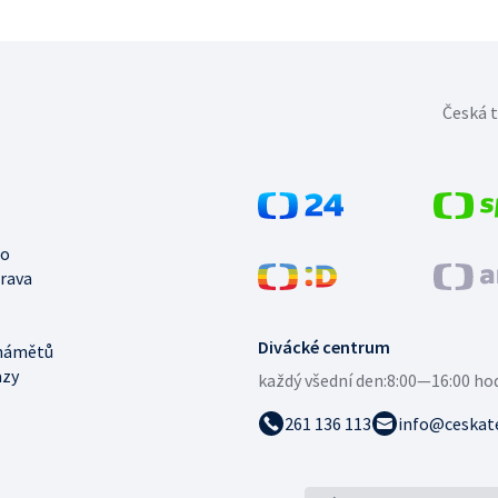
Česká t
no
trava
Divácké centrum
námětů
azy
každý všední den:
8:00—16:00 ho
261 136 113
info@ceskate