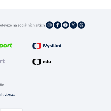
elevize na sociálních sítích:
din
levize.cz