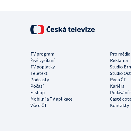
TV program
Pro média
Živé vysílání
Reklama
TV poplatky
Studio Br
Teletext
Studio Os
Podcasty
Rada ČT
Počasí
Kariéra
E-shop
Podávání 
Mobilní a TV aplikace
Časté dot
Vše o ČT
Kontakty