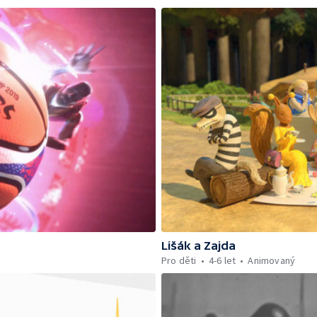
Lišák a Zajda
Pro děti
4-6 let
Animovaný