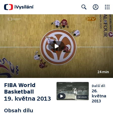
Close
Search
24 min
FIBA World
Další díl
Basketball
26.
května
19. května 2013
24 min
2013
Obsah dílu