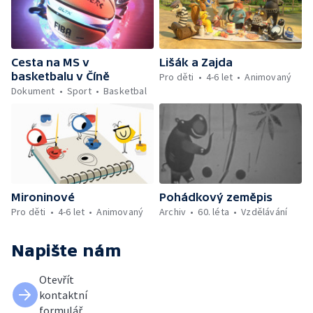
Cesta na MS v
Lišák a Zajda
basketbalu v Číně
Pro děti
4-6 let
Animovaný
Dokument
Sport
Basketbal
Mironinové
Pohádkový zeměpis
Pro děti
4-6 let
Animovaný
Archiv
60. léta
Vzdělávání
Napište nám
Otevřít
kontaktní
formulář