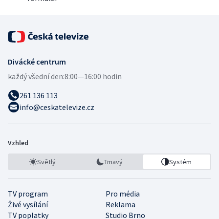
Divácké centrum
každý všední den:
8:00—16:00 hodin
261 136 113
info@ceskatelevize.cz
Vzhled
Světlý
Tmavý
Systém
TV program
Pro média
Živé vysílání
Reklama
TV poplatky
Studio Brno