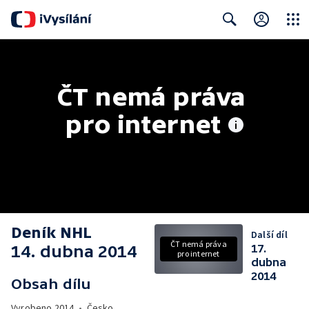
Close
Search
ČT nemá práva 
pro internet
Deník NHL
Další díl
ČT nemá práva
14. dubna 2014
17.
pro internet
dubna
2014
Obsah dílu
Vyrobeno
2014
•
Česko