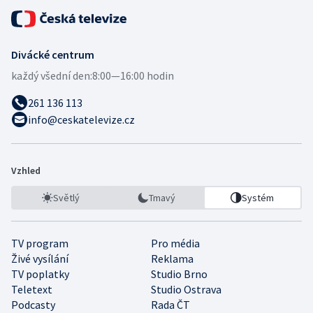
Divácké centrum
každý všední den:
8:00—16:00 hodin
261 136 113
info@ceskatelevize.cz
Vzhled
Světlý
Tmavý
Systém
TV program
Pro média
Živé vysílání
Reklama
TV poplatky
Studio Brno
Teletext
Studio Ostrava
Podcasty
Rada ČT