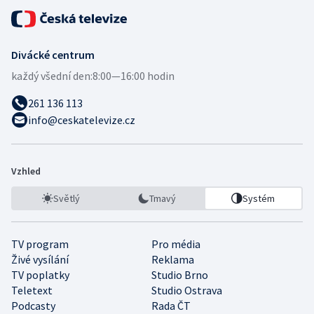
Divácké centrum
každý všední den:
8:00—16:00 hodin
261 136 113
info@ceskatelevize.cz
Vzhled
Světlý
Tmavý
Systém
TV program
Pro média
Živé vysílání
Reklama
TV poplatky
Studio Brno
Teletext
Studio Ostrava
Podcasty
Rada ČT