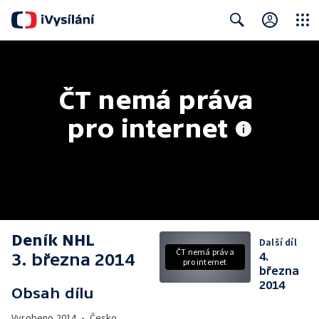
Close
Search
ČT nemá práva 
pro internet
Deník NHL
Další díl
ČT nemá práva
3. března 2014
4.
pro internet
března
2014
Obsah dílu
Vyrobeno
2014
•
Česko