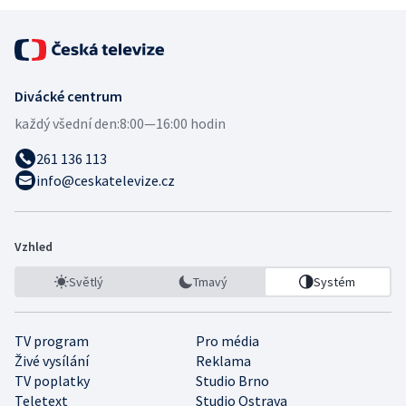
Divácké centrum
každý všední den:
8:00—16:00 hodin
261 136 113
info@ceskatelevize.cz
Vzhled
Světlý
Tmavý
Systém
TV program
Pro média
Živé vysílání
Reklama
TV poplatky
Studio Brno
Teletext
Studio Ostrava