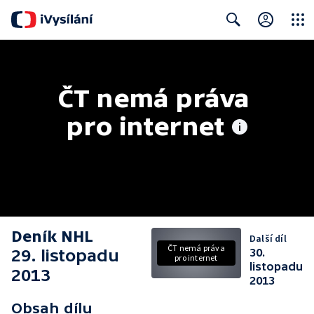
Close
Search
ČT nemá práva 
pro internet
Deník NHL
Další díl
ČT nemá práva
29. listopadu
30.
pro internet
listopadu
2013
2013
Obsah dílu