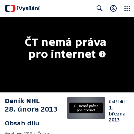
Close
Search
ČT nemá práva 
pro internet
Deník NHL
Další díl
ČT nemá práva
28. února 2013
1.
pro internet
března
2013
Obsah dílu
Vyrobeno
2013
•
Česko