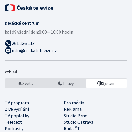
Divácké centrum
každý všední den:
8:00—16:00 hodin
261 136 113
info@ceskatelevize.cz
Vzhled
Světlý
Tmavý
Systém
TV program
Pro média
Živé vysílání
Reklama
TV poplatky
Studio Brno
Teletext
Studio Ostrava
Podcasty
Rada ČT