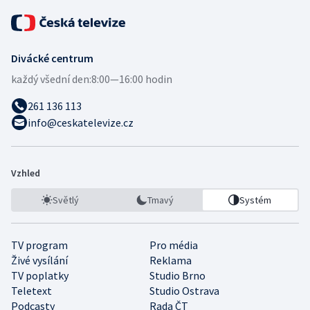
Divácké centrum
každý všední den:
8:00—16:00 hodin
261 136 113
info@ceskatelevize.cz
Vzhled
Světlý
Tmavý
Systém
TV program
Pro média
Živé vysílání
Reklama
TV poplatky
Studio Brno
Teletext
Studio Ostrava
Podcasty
Rada ČT