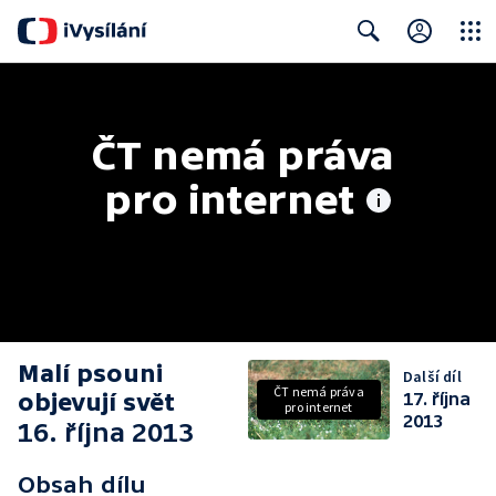
Close
Search
ČT nemá práva 
pro internet
Malí psouni
Další díl
ČT nemá práva
objevují svět
17. října
pro internet
2013
16. října 2013
Obsah dílu