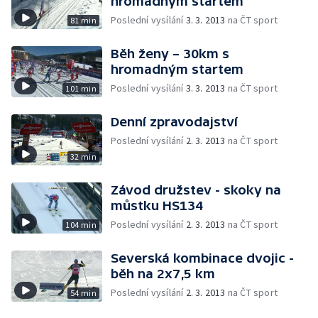
hromadným startem
Poslední vysílání
3. 3. 2013
na ČT sport
81 min
Běh ženy – 30km s
hromadným startem
Poslední vysílání
3. 3. 2013
na ČT sport
101 min
Denní zpravodajství
Poslední vysílání
2. 3. 2013
na ČT sport
32 min
Závod družstev - skoky na
můstku HS134
Poslední vysílání
2. 3. 2013
na ČT sport
104 min
Severská kombinace dvojic -
běh na 2x7,5 km
Poslední vysílání
2. 3. 2013
na ČT sport
54 min