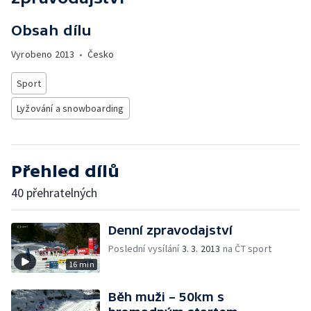
Obsah dílu
Vyrobeno
2013
•
Česko
Sport
Lyžování a snowboarding
Přehled dílů
40 přehratelných
Denní zpravodajství
Poslední vysílání
3. 3. 2013
na ČT sport
16 min
Běh muži – 50km s