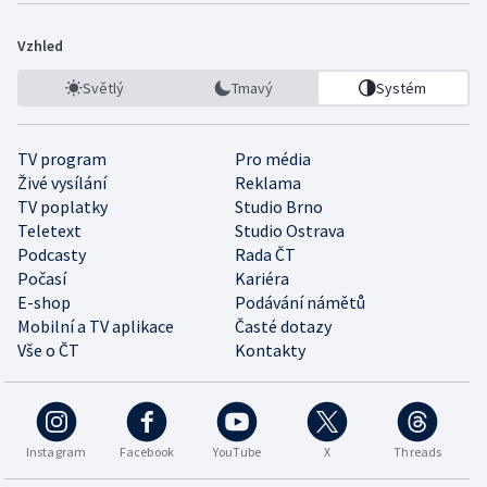
Vzhled
Světlý
Tmavý
Systém
TV program
Pro média
Živé vysílání
Reklama
TV poplatky
Studio Brno
Teletext
Studio Ostrava
Podcasty
Rada ČT
Počasí
Kariéra
E-shop
Podávání námětů
Mobilní a TV aplikace
Časté dotazy
Vše o ČT
Kontakty
Instagram
Facebook
YouTube
X
Threads