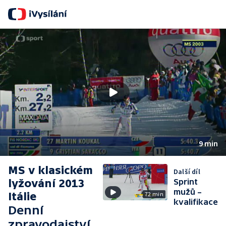
9 min
MS v klasickém
Další díl
lyžování 2013
Sprint
mužů –
Itálie
72 min
kvalifikace
Denní
zpravodajství