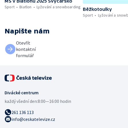
MS v biatlonu 2025 Švýcarsko
Sport
Biatlon
Lyžování a snowboarding
Běžkotoulky
Sport
Lyžování a snow
Napište nám
Otevřít
kontaktní
formulář
Divácké centrum
každý všední den:
8:00—16:00 hodin
261 136 113
info@ceskatelevize.cz