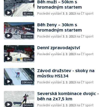
Běh muži – 50km s
hromadným startem
Poslední vysílání
3. 3. 2013
na ČT sport
81 min
Běh ženy – 30km s
hromadným startem
Poslední vysílání
3. 3. 2013
na ČT sport
101 min
Denní zpravodajství
Poslední vysílání
2. 3. 2013
na ČT sport
32 min
Závod družstev - skoky na
můstku HS134
Poslední vysílání
2. 3. 2013
na ČT sport
104 min
Severská kombinace dvojic -
běh na 2x7,5 km
Poslední vysílání
2. 3. 2013
na ČT sport
54 min