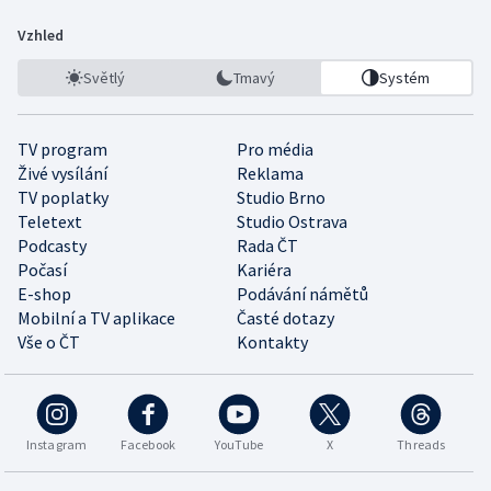
Vzhled
Světlý
Tmavý
Systém
TV program
Pro média
Živé vysílání
Reklama
TV poplatky
Studio Brno
Teletext
Studio Ostrava
Podcasty
Rada ČT
Počasí
Kariéra
E-shop
Podávání námětů
Mobilní a TV aplikace
Časté dotazy
Vše o ČT
Kontakty
Instagram
Facebook
YouTube
X
Threads