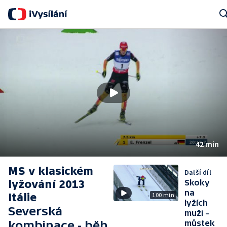
Sear
42 min
MS v klasickém
Další díl
lyžování 2013
Skoky
na
Itálie
100 min
lyžích
Severská
muži –
kombinace - běh
můstek