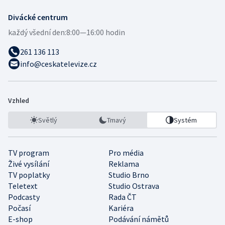
Divácké centrum
každý všední den:
8:00—16:00 hodin
261 136 113
info@ceskatelevize.cz
Vzhled
Světlý
Tmavý
Systém
TV program
Pro média
Živé vysílání
Reklama
TV poplatky
Studio Brno
Teletext
Studio Ostrava
Podcasty
Rada ČT
Počasí
Kariéra
E-shop
Podávání námětů