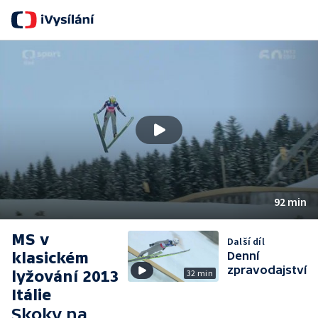
92 min
MS v
Další díl
klasickém
Denní
zpravodajství
lyžování 2013
32 min
Itálie
Skoky na