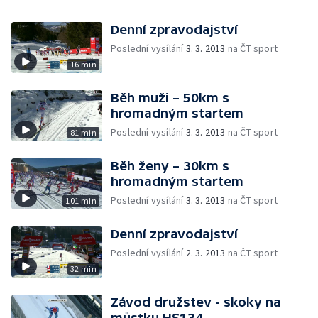
Denní zpravodajství
Poslední vysílání
3. 3. 2013
na ČT sport
16 min
Běh muži – 50km s
hromadným startem
Poslední vysílání
3. 3. 2013
na ČT sport
81 min
Běh ženy – 30km s
hromadným startem
Poslední vysílání
3. 3. 2013
na ČT sport
101 min
Denní zpravodajství
Poslední vysílání
2. 3. 2013
na ČT sport
32 min
Závod družstev - skoky na
můstku HS134