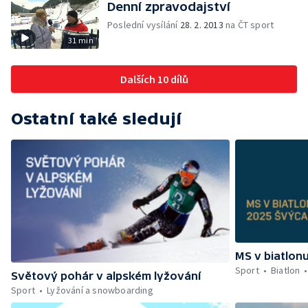
Denní zpravodajství
Poslední vysílání
28. 2. 2013
na ČT sport
31 min
Dalších 10 dílů
Ostatní také sledují
MS v biatlon
Sport
Biatlon
Světový pohár v alpském lyžování
Sport
Lyžování a snowboarding