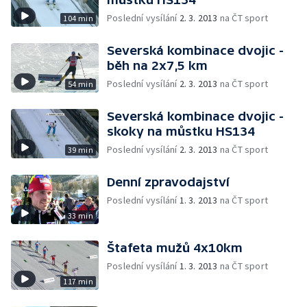
Poslední vysílání
2. 3. 2013
na ČT sport
104 min
Severská kombinace dvojic -
běh na 2x7,5 km
Poslední vysílání
2. 3. 2013
na ČT sport
54 min
Severská kombinace dvojic -
skoky na můstku HS134
Poslední vysílání
2. 3. 2013
na ČT sport
39 min
Denní zpravodajství
Poslední vysílání
1. 3. 2013
na ČT sport
33 min
Štafeta mužů 4x10km
Poslední vysílání
1. 3. 2013
na ČT sport
117 min