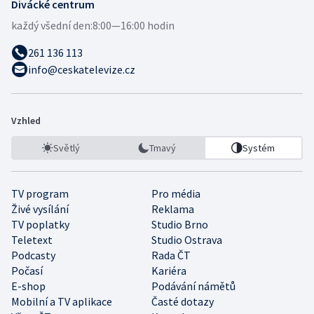
Divácké centrum
každý všední den:
8:00—16:00 hodin
261 136 113
info@ceskatelevize.cz
Vzhled
Světlý
Tmavý
Systém
TV program
Pro média
Živé vysílání
Reklama
TV poplatky
Studio Brno
Teletext
Studio Ostrava
Podcasty
Rada ČT
Počasí
Kariéra
E-shop
Podávání námětů
Mobilní a TV aplikace
Časté dotazy