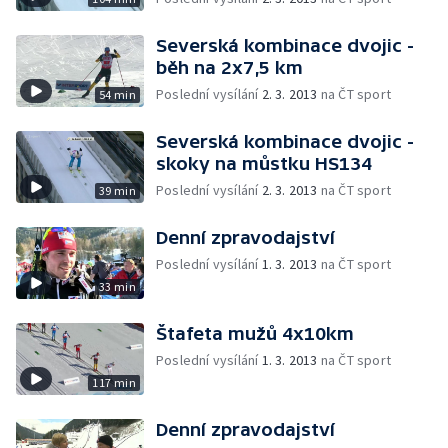
Severská kombinace dvojic -
běh na 2x7,5 km
Poslední vysílání
2. 3. 2013
na ČT sport
54 min
Severská kombinace dvojic -
skoky na můstku HS134
Poslední vysílání
2. 3. 2013
na ČT sport
39 min
Denní zpravodajství
Poslední vysílání
1. 3. 2013
na ČT sport
33 min
Štafeta mužů 4x10km
Poslední vysílání
1. 3. 2013
na ČT sport
117 min
Denní zpravodajství