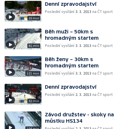
Denní zpravodajství
Poslední vysílání
3. 3. 2013
na ČT sport
16 min
Běh muži – 50km s
hromadným startem
Poslední vysílání
3. 3. 2013
na ČT sport
81 min
Běh ženy – 30km s
hromadným startem
Poslední vysílání
3. 3. 2013
na ČT sport
101 min
Denní zpravodajství
Poslední vysílání
2. 3. 2013
na ČT sport
32 min
Závod družstev - skoky na
můstku HS134
Poslední vysílání
2. 3. 2013
na ČT sport
104 min