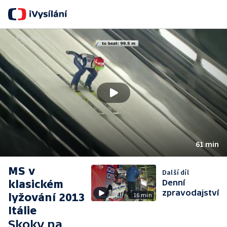
61 min
MS v
Další díl
klasickém
Denní
zpravodajství
lyžování 2013
16 min
Itálie
Skoky na