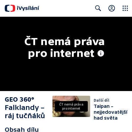
Close
Search
ČT nemá práva 
pro internet
GEO 360°
Další díl
ČT nemá práva
Falklandy –
Taipan –
pro internet
nejjedovatější
ráj tučňáků
had světa
Obsah dílu