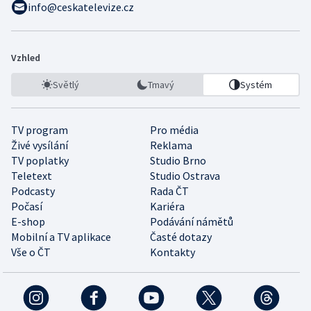
info@ceskatelevize.cz
Vzhled
Světlý
Tmavý
Systém
TV program
Pro média
Živé vysílání
Reklama
TV poplatky
Studio Brno
Teletext
Studio Ostrava
Podcasty
Rada ČT
Počasí
Kariéra
E-shop
Podávání námětů
Mobilní a TV aplikace
Časté dotazy
Vše o ČT
Kontakty