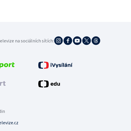
elevize na sociálních sítích:
din
levize.cz