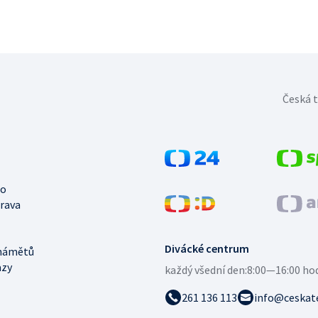
Česká t
no
trava
Divácké centrum
námětů
azy
každý všední den:
8:00—16:00 ho
261 136 113
info@ceskate