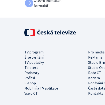
Otevřít kontaktní
formulář
TV program
Pro média
Živé vysílání
Reklama
TV poplatky
Studio Br
Teletext
Studio Os
Podcasty
Rada ČT
Počasí
Kariéra
E-shop
Podávání 
Mobilní a TV aplikace
Časté dot
Vše o ČT
Kontakty