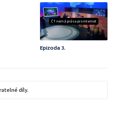
ČT nemá práva pro internet
Epizoda 3.
telné díly.