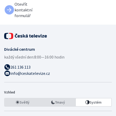
Otevřít
kontaktní
formulář
Divácké centrum
každý všední den:
8:00—16:00 hodin
261 136 113
info@ceskatelevize.cz
Vzhled
Světlý
Tmavý
Systém