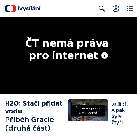
Close
Search
ČT nemá práva 
pro internet
H2O: Stačí přidat
Další díl
ČT nemá práva
vodu
A pak
pro internet
byly
Příběh Gracie
čtyři
(druhá část)