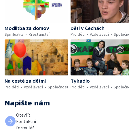
Modlitba za domov
Děti v Čechách
Spiritualita
Křesťanství
Pro děti
Vzdělávací
Společn
Na cestě za dětmi
Tykadlo
Pro děti
Vzdělávací
Společnost
Pro děti
Vzdělávací
Společn
Napište nám
Otevřít
kontaktní
formulář