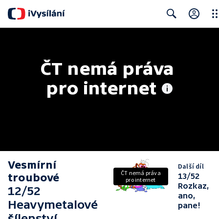
Clo
Search
ČT nemá práva 
pro internet
Vesmírní
Další díl
ČT nemá práva
troubové
13/52
pro internet
Rozkaz,
12/52
ano,
Heavymetalové
pane!
šílenství