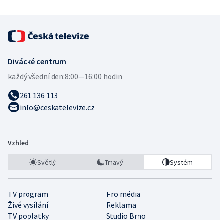
Divácké centrum
každý všední den:
8:00—16:00 hodin
261 136 113
info@ceskatelevize.cz
Vzhled
Světlý
Tmavý
Systém
TV program
Pro média
Živé vysílání
Reklama
TV poplatky
Studio Brno