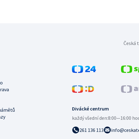
Česká t
no
trava
Divácké centrum
námětů
azy
každý všední den:
8:00—16:00 ho
261 136 113
info@ceskate