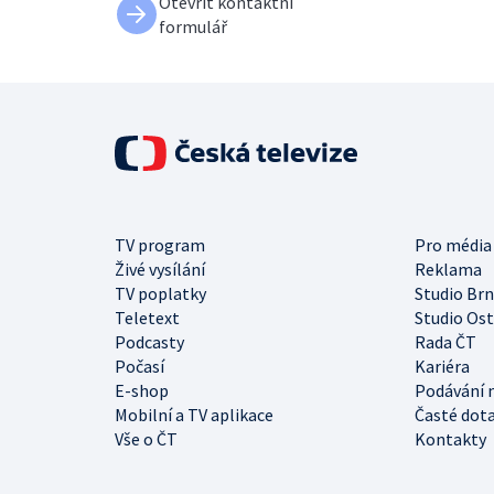
Otevřít kontaktní
formulář
TV program
Pro média
Živé vysílání
Reklama
TV poplatky
Studio Br
Teletext
Studio Os
Podcasty
Rada ČT
Počasí
Kariéra
E-shop
Podávání 
Mobilní a TV aplikace
Časté dot
Vše o ČT
Kontakty