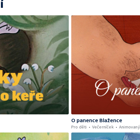
í
O panence Blažence
Pro děti
Večerníček
Animovaný