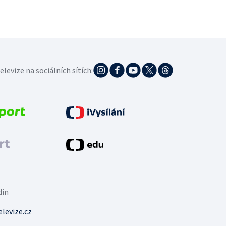
elevize na sociálních sítích:
din
levize.cz