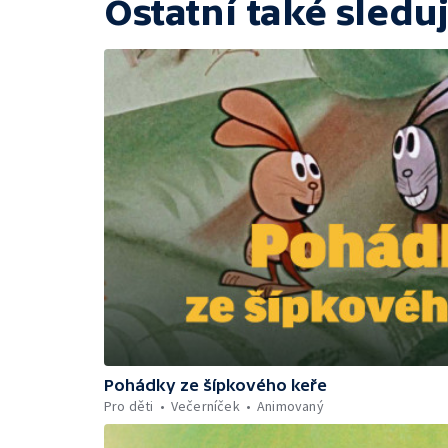
Ostatní také sleduj
Pohádky ze šípkového keře
Pro děti
Večerníček
Animovaný