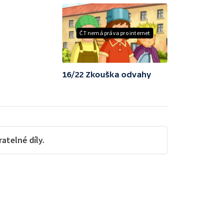
ČT nemá práva pro internet
16/22 Zkouška odvahy
telné díly.