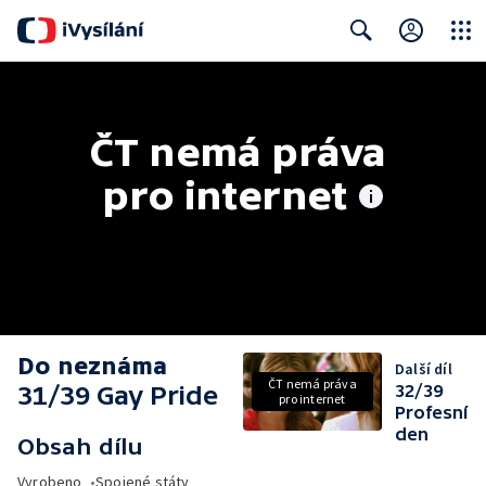
Close
Search
ČT nemá práva 
pro internet
Do neznáma
Další díl
ČT nemá práva
31/39 Gay Pride
32/39
pro internet
Profesní
den
Obsah dílu
Vyrobeno
•
Spojené státy