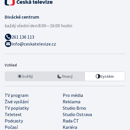
Divácké centrum
každý všední den:
8:00—16:00 hodin
261 136 113
info@ceskatelevize.cz
Vzhled
Světlý
Tmavý
Systém
TV program
Pro média
Živé vysílání
Reklama
TV poplatky
Studio Brno
Teletext
Studio Ostrava
Podcasty
Rada ČT
Počasí
Kariéra