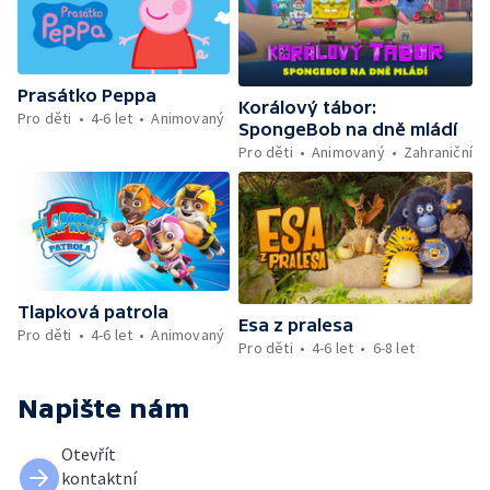
Prasátko Peppa
Korálový tábor:
Pro děti
4-6 let
Animovaný
SpongeBob na dně mládí
Pro děti
Animovaný
Zahraniční
Tlapková patrola
Esa z pralesa
Pro děti
4-6 let
Animovaný
Pro děti
4-6 let
6-8 let
Napište nám
Otevřít
kontaktní