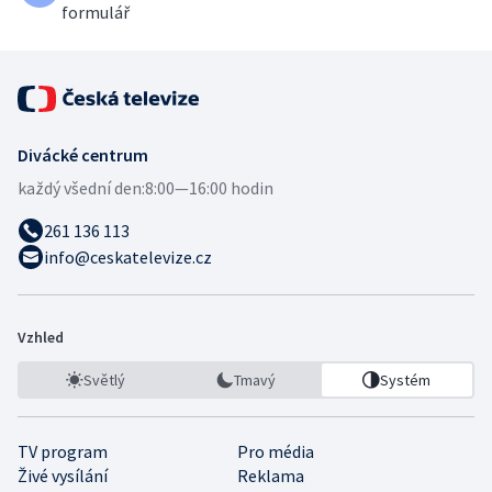
formulář
Divácké centrum
každý všední den:
8:00—16:00 hodin
261 136 113
info@ceskatelevize.cz
Vzhled
Světlý
Tmavý
Systém
TV program
Pro média
Živé vysílání
Reklama