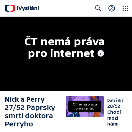
Close
Search
ČT nemá práva 
pro internet
Nick a Perry
Další díl
ČT nemá práva
27/52 Paprsky
28/52
pro internet
Chodí
smrti doktora
mezi
Perryho
námi