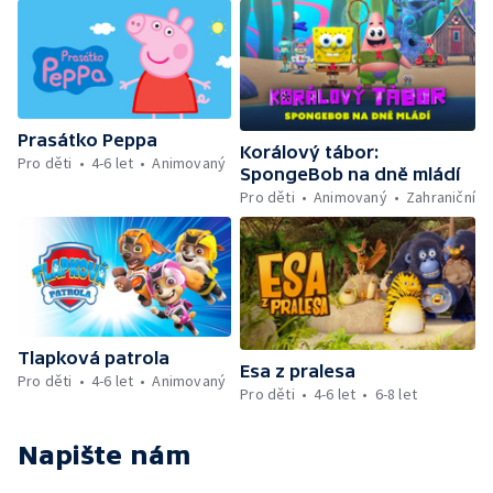
Prasátko Peppa
Korálový tábor:
Pro děti
4-6 let
Animovaný
SpongeBob na dně mládí
Pro děti
Animovaný
Zahraniční
Tlapková patrola
Esa z pralesa
Pro děti
4-6 let
Animovaný
Pro děti
4-6 let
6-8 let
Napište nám