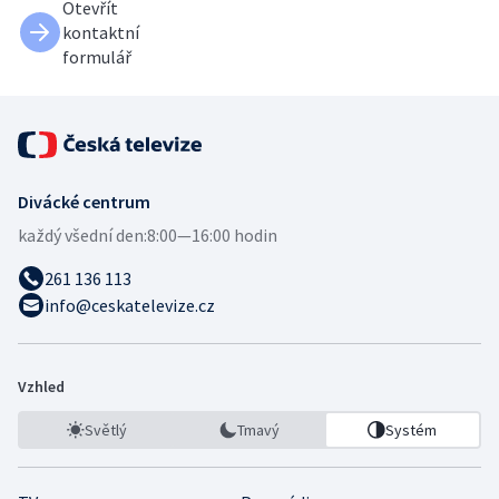
Otevřít
kontaktní
formulář
Divácké centrum
každý všední den:
8:00—16:00 hodin
261 136 113
info@ceskatelevize.cz
Vzhled
Světlý
Tmavý
Systém