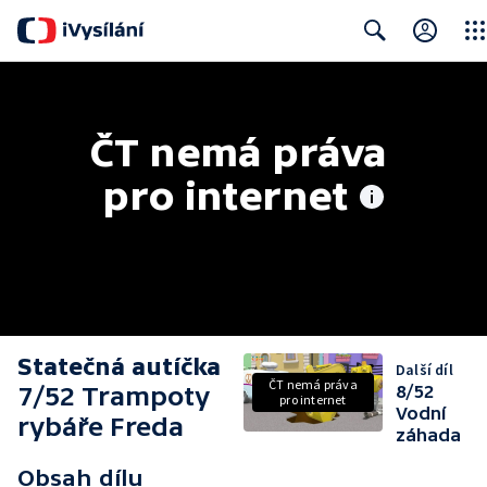
Clos
Search
ČT nemá práva 
pro internet
Statečná autíčka
Další díl
ČT nemá práva
7/52 Trampoty
8/52
pro internet
Vodní
rybáře Freda
záhada
Obsah dílu