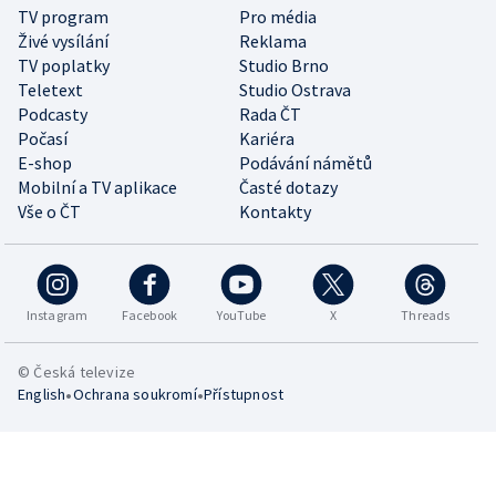
TV program
Pro média
Živé vysílání
Reklama
TV poplatky
Studio Brno
Teletext
Studio Ostrava
Podcasty
Rada ČT
Počasí
Kariéra
E-shop
Podávání námětů
Mobilní a TV aplikace
Časté dotazy
Vše o ČT
Kontakty
Instagram
Facebook
YouTube
X
Threads
© Česká televize
•
•
English
Ochrana soukromí
Přístupnost