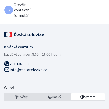
Otevřít
kontaktní
formulář
Divácké centrum
každý všední den:
8:00—16:00 hodin
261 136 113
info@ceskatelevize.cz
Vzhled
Světlý
Tmavý
Systém